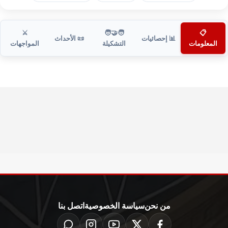
⚔️
🧑‍🤝‍🧑
📋
📊 إحصائيات
📜 الأحداث
المعلومات
التشكيلة
المواجهات
من نحن
سياسة الخصوصية
اتصل بنا