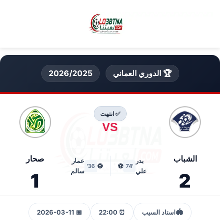
🏆 الدوري العماني
2026/2025
✅ انتهت
VS
الشباب
صحار
بدر
عمار
⚽
⚽
36'
'74
علي
سالم
1
2
🏟️
استاد السيب
⏰ 22:00
📅 2026-03-11