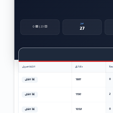
فوز
🟨 23 | 🟥 0
27
ة
دقائق
التفاصيل
0
1881'
📊 الكل
2
1190'
📊 الكل
0
1058'
📊 الكل