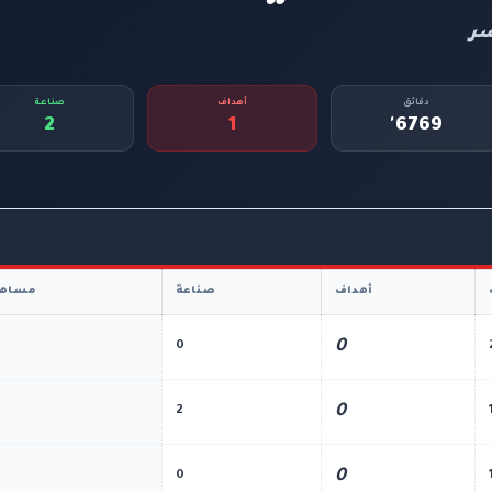
سر
دقائق
أهداف
صناعة
2
1
6769'
أهداف
صناعة
مساهم
0
0
0
2
0
0