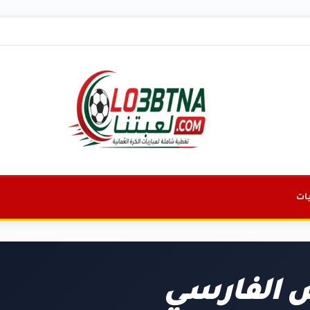
ات
 الفارسي