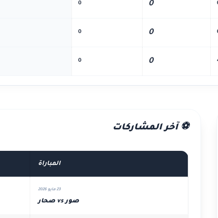
0
0
0
0
0
0
⚽ آخر المشاركات
المباراة
23 مايو 2026
صور vs صحار