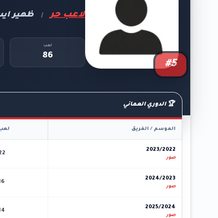
لاعب حر
ظهير اي
|
لعب
86
#5
🏆 الدوري العماني
الموسم / الفريق
لعب
2023/2022
22
صور
2024/2023
16
صور
2025/2024
14
صور