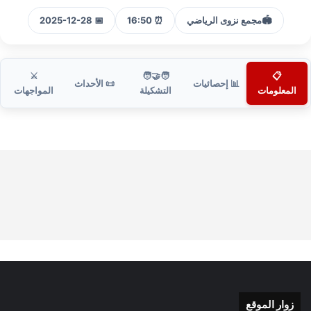
🏟️
مجمع نزوى الرياضي
⏰ 16:50
📅 2025-12-28
⚔️
🧑‍🤝‍🧑
📋
📊 إحصائيات
📜 الأحداث
المعلومات
التشكيلة
المواجهات
زوار الموقع