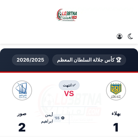
الوضع المظلم
تسجيل الدخول
🏆 كأس جلالة السلطان المعظم
2026/2025
✅ انتهت
VS
بهلاء
صور
أيمن
⚽
55'
ابراهيم
2
1