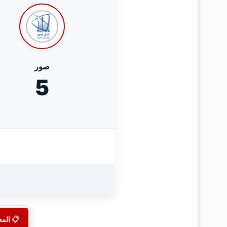
صور
5
📋 الم