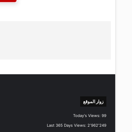
زوار الموقع
Today's Views:
99
Last 365 Days Views:
2٬962٬249