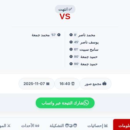
✅ انتهت
VS
محمد ناصر
⚽
⚽
محمد جمعة
57'
'8
يوسف ناصر
⚽
'45
سامح سبيت
⚽
'61
حميد جمعة
⚽
'90
حميد جمعة
⚽
'90
🏟️ مجمع صور
⏰ 16:40
📅 2025-11-07
شارك النتيجة عبر واتساب
علومات
📊 إحصائيات
🧑‍🤝‍🧑 التشكيلة
📜 الأحداث
⚔️ الم