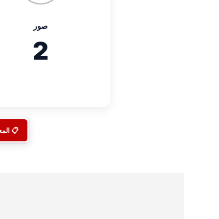
صور
2
📋 الم