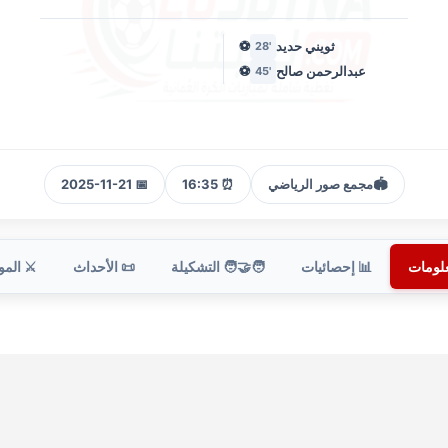
ثويني حديد
⚽
'28
عبدالرحمن صالح
⚽
'45
🏟️
مجمع صور الرياضي
⏰ 16:35
📅 2025-11-21
علومات
📊 إحصائيات
🧑‍🤝‍🧑 التشكيلة
📜 الأحداث
⚔️ الم