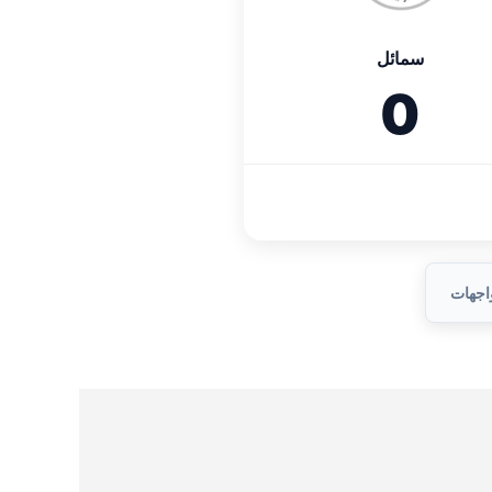
سمائل
0
واجهات