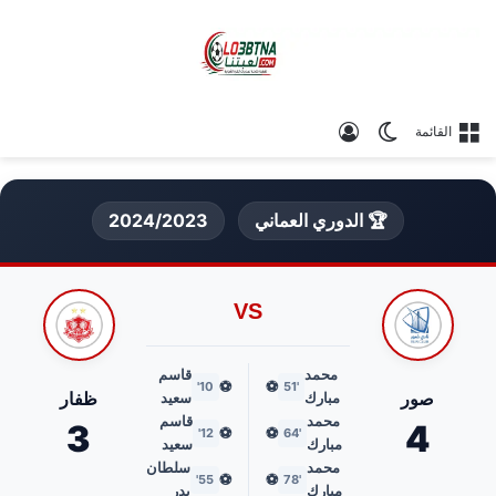
الوضع المظلم
تسجيل الدخول
القائمة
🏆 الدوري العماني
2024/2023
VS
محمد
قاسم
⚽
⚽
10'
'51
صور
ظفار
مبارك
سعيد
محمد
قاسم
3
4
⚽
⚽
12'
'64
مبارك
سعيد
محمد
سلطان
⚽
⚽
55'
'78
مبارك
بدر