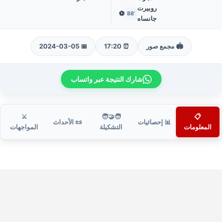
روبيرت
⚽
'88
جانساه
🏟️ مجمع صور
⏰ 17:20
📅 2024-03-05
شارك النتيجة عبر واتساب
⚔️
🧑‍🤝‍🧑
📋
📊 إحصائيات
📜 الأحداث
المعلومات
التشكيلة
المواجهات