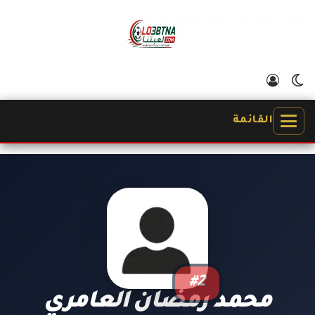
الوضع المظلم
تسجيل الدخول
القائمة
#2
محمد رمضان العامري