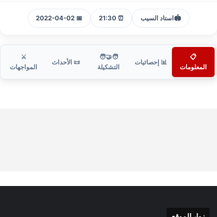
🏟️
استاد السيب
⏰ 21:30
📅 2022-04-02
⚔️
🧑‍🤝‍🧑
📋
📊 إحصائيات
📜 الأحداث
المعلومات
التشكيلة
المواجهات
زوار الموقع