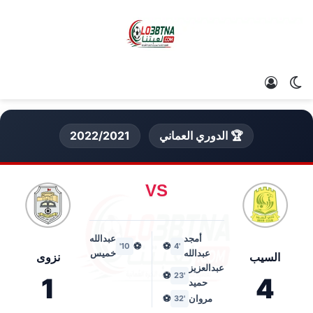
الوضع المظلم
تسجيل الدخول
🏆 الدوري العماني
2022/2021
VS
أمجد
عبدالله
⚽
⚽
10'
'4
عبدالله
خميس
السيب
نزوى
عبدالعزيز
⚽
'23
1
4
حميد
مروان
⚽
'32