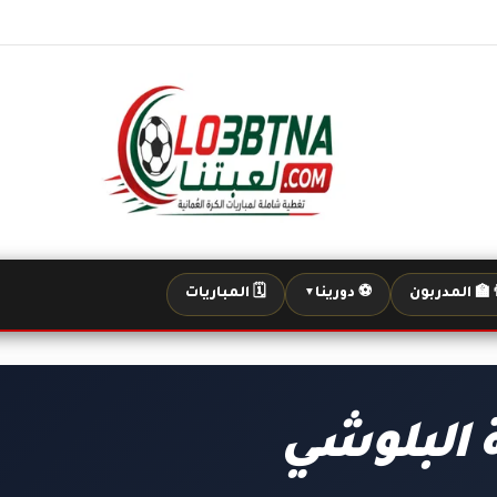
‍🏫 المدربون
⚽ دورينا
🗓️ المباريات
▼
 البلوشي