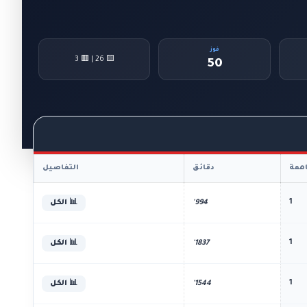
فوز
🟨 26 | 🟥 3
50
همة
دقائق
التفاصيل
1
994'
📊 الكل
1
1837'
📊 الكل
1
1544'
📊 الكل