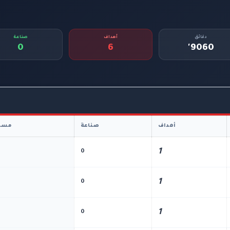
دقائق
أهداف
صناعة
0
6
9060'
أهداف
صناعة
مسا
1
0
1
0
1
0