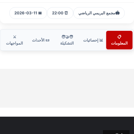
🏟️
مجمع البريمي الرياضي
⏰ 22:00
📅 2026-03-11
⚔️
🧑‍🤝‍🧑
📋
📊 إحصائيات
📜 الأحداث
المعلومات
التشكيلة
المواجهات