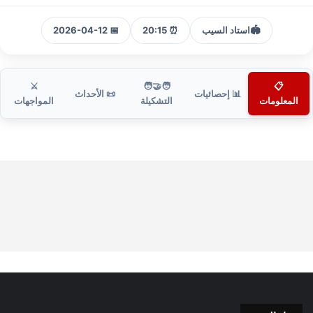
🏟️
استاد السيب
⏰ 20:15
📅 2026-04-12
⚔️
🧑‍🤝‍🧑
📋
📊 إحصائيات
📜 الأحداث
المعلومات
التشكيلة
المواجهات