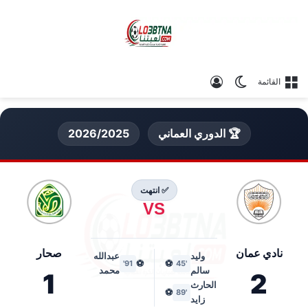
الوضع المظلم
تسجيل الدخول
القائمة
🏆 الدوري العماني
2026/2025
✅ انتهت
VS
نادي عمان
صحار
وليد
عبدالله
⚽
⚽
91'
'45
سالم
محمد
1
2
الحارث
⚽
'89
زايد