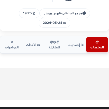
🏟️
مجمع السلطان قابوس ببوشر
⏰ 19:25
📅 2024-05-24
⚔️
🧑‍🤝‍🧑
📋
📊 إحصائيات
📜 الأحداث
المعلومات
التشكيلة
المواجهات