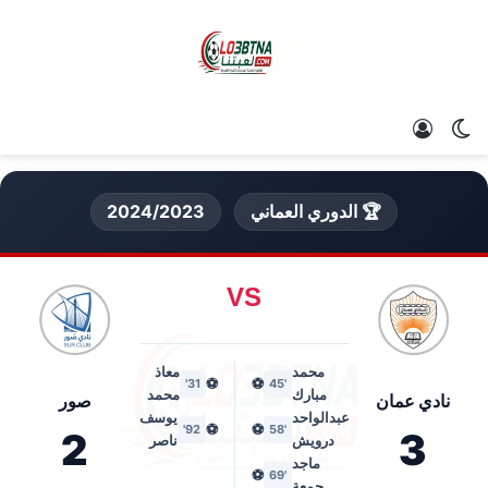
الوضع المظلم
تسجيل الدخول
🏆 الدوري العماني
2024/2023
VS
محمد
معاذ
⚽
⚽
31'
'45
مبارك
محمد
نادي عمان
صور
عبدالواحد
يوسف
⚽
⚽
92'
'58
2
3
درويش
ناصر
ماجد
⚽
'69
جمعة