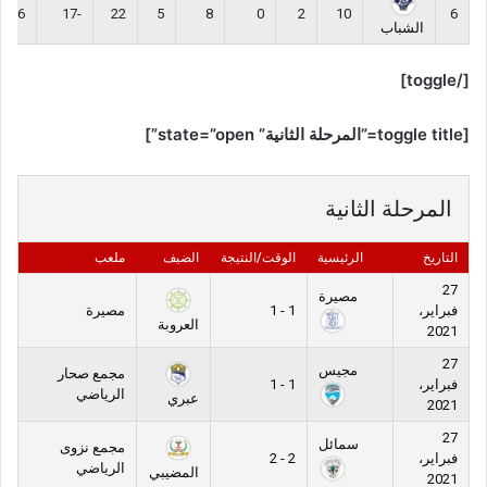
6
-17
22
5
8
0
2
10
6
الشباب
[/toggle]
[toggle title=”المرحلة الثانية” state=”open”]
المرحلة الثانية
التاريخ
الرئيسية
الوقت/النتيجة
الضيف
ملعب
27
مصيرة
فبراير،
1 - 1
مصيرة
العروبة
2021
27
مجيس
مجمع صحار
فبراير،
1 - 1
الرياضي
عبري
2021
27
سمائل
مجمع نزوى
فبراير،
2 - 2
الرياضي
المضيبي
2021