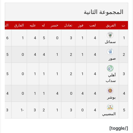
المجموعة الثانية
ت
الفريق
لعب
فوز
تعادل
خسر
له
عليه
الفارق
النقاط
6
1
4
5
0
3
1
4
1
سمائل
5
0
4
4
1
2
1
4
2
صور
5
0
1
1
1
2
1
4
3
أهلي
سداب
4
0
1
1
4
0
4
4
4
بوشر
3
-1
3
2
1
3
0
4
5
المضيبي
[/toggle]