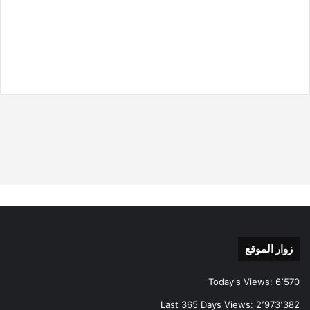
زوار الموقع
Today's Views:
6٬570
Last 365 Days Views:
2٬973٬382