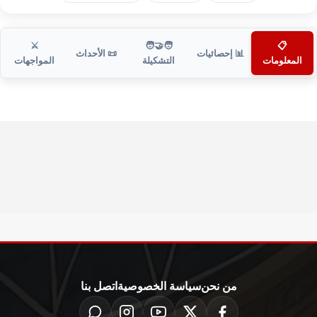
⚔️
🧑‍🤝‍🧑
📋
📊 إحصائيات
📜 الأحداث
المعلومات
التشكيلة
المواجهات
من نحن
سياسة الخصوصية
اتصل بنا