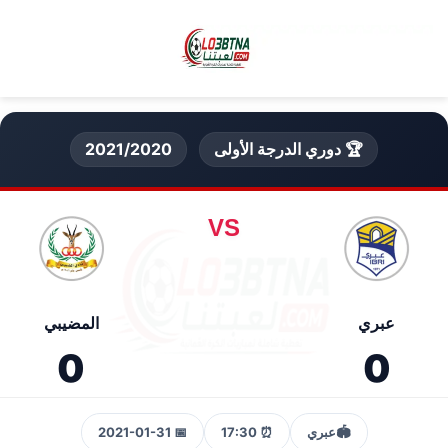
🏆 دوري الدرجة الأولى
2021/2020
VS
عبري
المضيبي
0
0
🏟️
عبري
⏰ 17:30
📅 2021-01-31