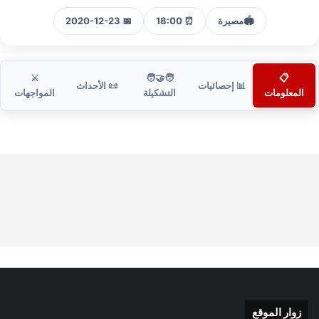
🏟️
مصيرة
⏰ 18:00
📅 2020-12-23
⚔️
🧑‍🤝‍🧑
📋
📊 إحصائيات
📜 الأحداث
المعلومات
التشكيلة
المواجهات
زوار الموقع