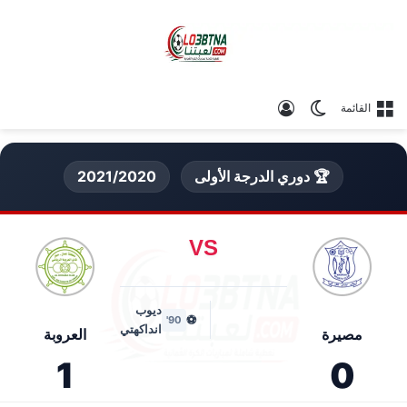
الوضع المظلم
تسجيل الدخول
القائمة
🏆 دوري الدرجة الأولى
2021/2020
VS
ديوب
⚽
90'
انداكهتي
مصيرة
العروبة
1
0