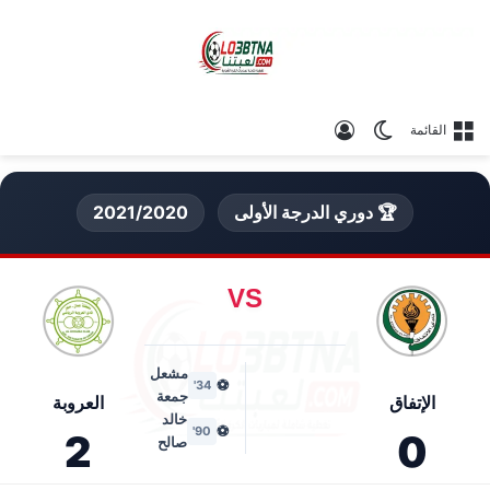
الوضع المظلم
تسجيل الدخول
القائمة
🏆 دوري الدرجة الأولى
2021/2020
VS
مشعل
⚽
34'
جمعة
الإتفاق
العروبة
خالد
⚽
90'
2
0
صالح