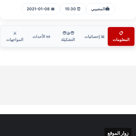
🏟️
المضيبي
⏰ 15:30
📅 2021-01-08
⚔️
🧑‍🤝‍🧑
📋
📊 إحصائيات
📜 الأحداث
المعلومات
التشكيلة
المواجهات
زوار الموقع