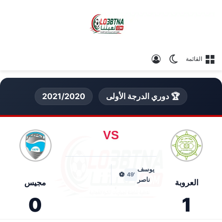
الوضع المظلم
تسجيل الدخول
القائمة
🏆 دوري الدرجة الأولى
2021/2020
VS
يوسف
⚽
'49
ناصر
العروبة
مجيس
0
1