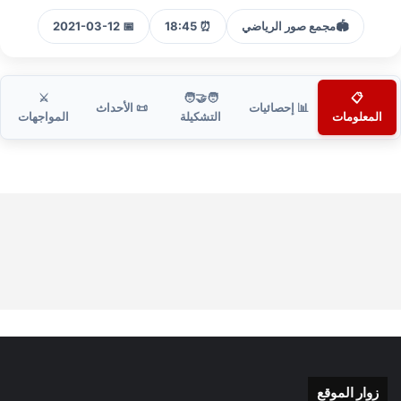
🏟️
مجمع صور الرياضي
⏰ 18:45
📅 2021-03-12
⚔️
🧑‍🤝‍🧑
📋
📊 إحصائيات
📜 الأحداث
المعلومات
التشكيلة
المواجهات
زوار الموقع