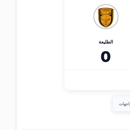
الطليعة
0
واجهات