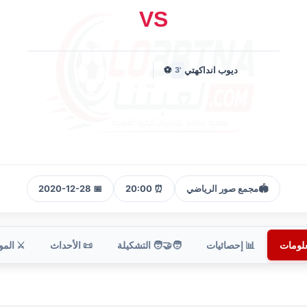
VS
ديوب انداكهتي
⚽
'3
🏟️
مجمع صور الرياضي
⏰ 20:00
📅 2020-12-28
علومات
📊 إحصائيات
🧑‍🤝‍🧑 التشكيلة
📜 الأحداث
⚔️ الم