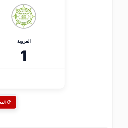
العروبة
1
📋 الم