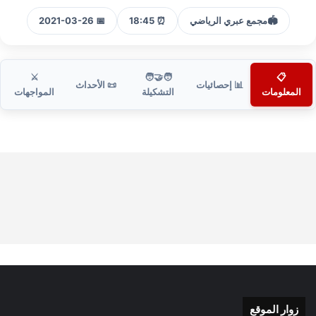
🏟️
مجمع عبري الرياضي
⏰ 18:45
📅 2021-03-26
⚔️
🧑‍🤝‍🧑
📋
📊 إحصائيات
📜 الأحداث
المعلومات
التشكيلة
المواجهات
زوار الموقع