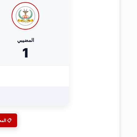
المضيبي
1
📋 الم