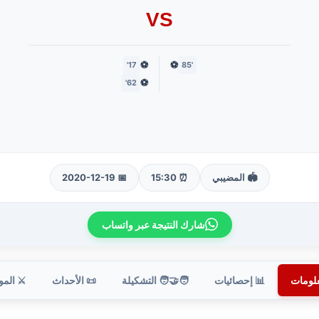
VS
⚽
⚽
17'
'85
⚽
62'
🏟️ المضيبي
⏰ 15:30
📅 2020-12-19
شارك النتيجة عبر واتساب
علومات
📊 إحصائيات
🧑‍🤝‍🧑 التشكيلة
📜 الأحداث
⚔️ الم