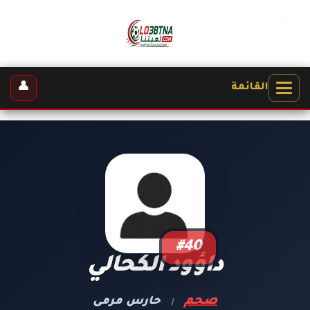
👤
القائمة
#40
داؤود الكحالي
صحم
حارس مرمى
|