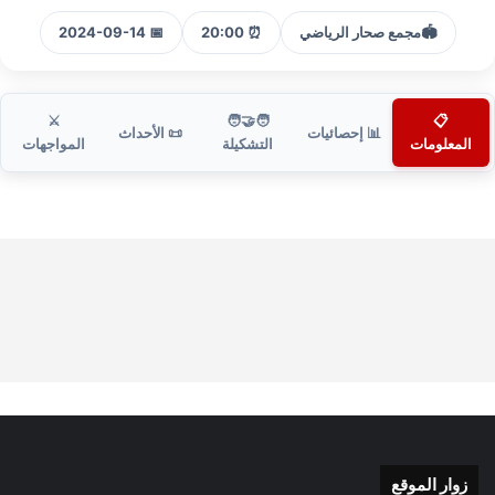
🏟️
مجمع صحار الرياضي
⏰ 20:00
📅 2024-09-14
⚔️
🧑‍🤝‍🧑
📋
📊 إحصائيات
📜 الأحداث
المعلومات
التشكيلة
المواجهات
زوار الموقع