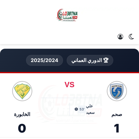
الوضع المظلم
تسجيل الدخول
🏆 الدوري العماني
2025/2024
VS
علي
⚽
'53
سعيد
صحم
الخابورة
0
1