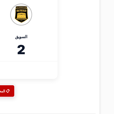
السويق
2
📋 الم