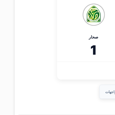
صحار
1
واجهات