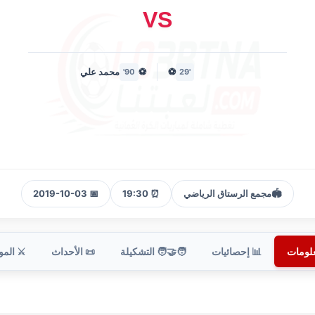
VS
⚽
⚽
محمد علي
90'
'29
🏟️
مجمع الرستاق الرياضي
⏰ 19:30
📅 2019-10-03
علومات
📊 إحصائيات
🧑‍🤝‍🧑 التشكيلة
📜 الأحداث
⚔️ الم