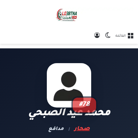
الوضع المظلم
تسجيل الدخول
القائمة
#78
محمد عيد الصبحي
صحار
مدافع
|