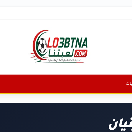
ات
نيان