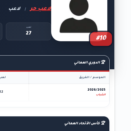
لاعب حر
لاعب
|
لعب
27
#10
🏆 الدوري العماني
الموسم / الفريق
لعب
2026/2025
22
الشباب
🏆 كأس الأتحاد العماني