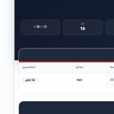
فوز
🟨 1 | 🟥 0
16
ة
دقائق
التفاصيل
22
1883'
📊 الكل