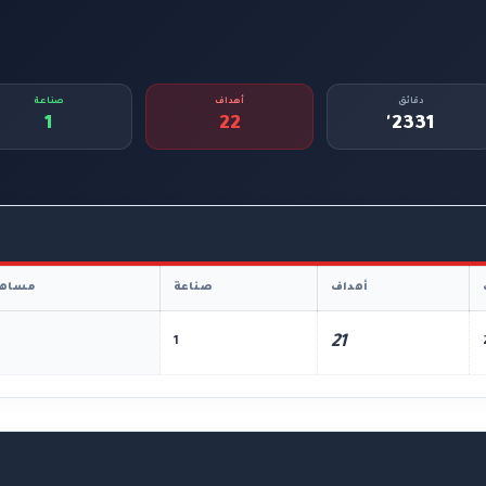
دقائق
أهداف
صناعة
1
22
2331'
أهداف
صناعة
مساهم
21
1