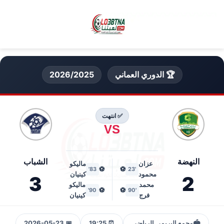
🏆 الدوري العماني
2026/2025
✅ انتهت
VS
النهضة
الشباب
عزان
ماليكو
⚽
⚽
83'
'23
محمود
كينيان
3
2
محمد
ماليكو
⚽
⚽
90'
'90
فرج
كينيان
🏟️
مجمع البريمي الرياضي
⏰ 19:25
📅 2026-05-23