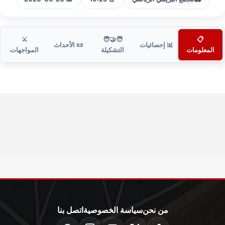
⚔️
🧑‍🤝‍🧑
📋
📊 إحصائيات
📜 الأحداث
المعلومات
التشكيلة
المواجهات
من نحن
سياسة الخصوصية
اتصل بنا