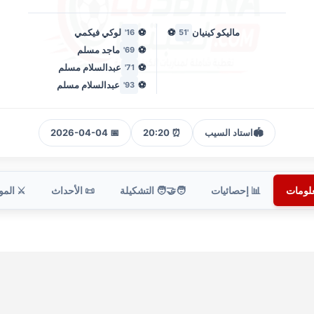
ماليكو كينيان
⚽
⚽
لوكي فيكمي
16'
'51
⚽
ماجد مسلم
69'
⚽
عبدالسلام مسلم
71'
⚽
عبدالسلام مسلم
93'
🏟️
استاد السيب
⏰ 20:20
📅 2026-04-04
علومات
📊 إحصائيات
🧑‍🤝‍🧑 التشكيلة
📜 الأحداث
⚔️ الم