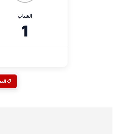
الشباب
1
📋 الم