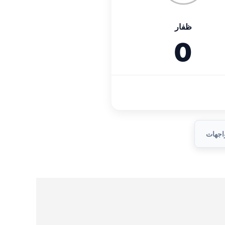
ظفار
0
واجهات