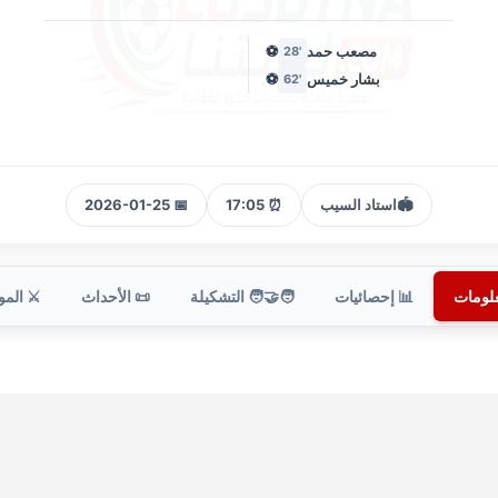
مصعب حمد
⚽
'28
بشار خميس
⚽
'62
🏟️
استاد السيب
⏰ 17:05
📅 2026-01-25
علومات
📊 إحصائيات
🧑‍🤝‍🧑 التشكيلة
📜 الأحداث
⚔️ الم