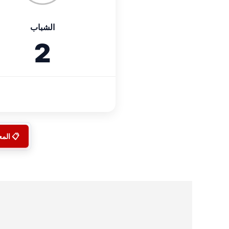
الشباب
2
📋 الم