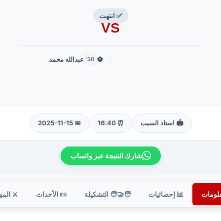
✅ انتهت
VS
⚽
عبدالله محمد
30'
🏟️ استاد السيب
⏰ 16:40
📅 2025-11-15
شارك النتيجة عبر واتساب
علومات
📊 إحصائيات
🧑‍🤝‍🧑 التشكيلة
📜 الأحداث
⚔️ الم