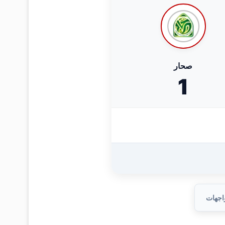
صحار
1
واجهات