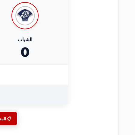
الشباب
0
📋 الم