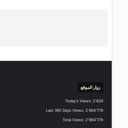
زوار الموقع
Today's Views:
2٬629
Last 365 Days Views:
2٬964٬779
Total Views:
2٬964٬779