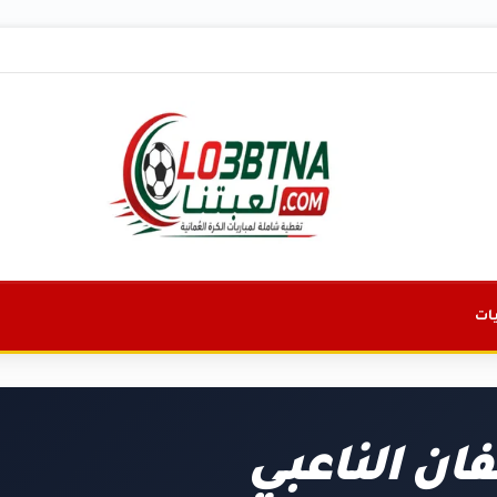
ات
ان الناعبي