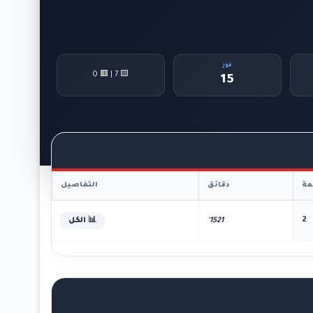
فوز
🟨 7 | 🟥 0
15
ة
دقائق
التفاصيل
2
1521'
📊 الكل