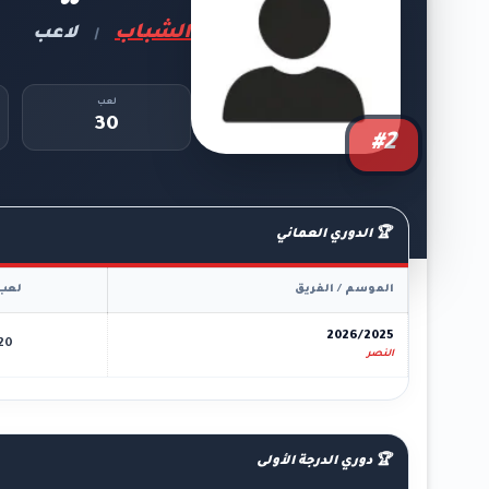
الشباب
لاعب
|
لعب
30
#2
🏆 الدوري العماني
الموسم / الفريق
لعب
2026/2025
20
النصر
🏆 دوري الدرجة الأولى