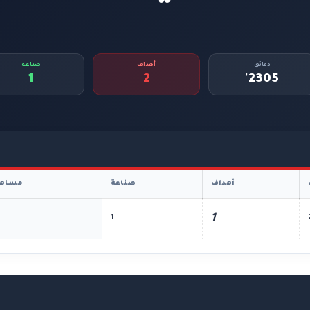
دقائق
أهداف
صناعة
1
2
2305'
أهداف
صناعة
مساهم
1
1