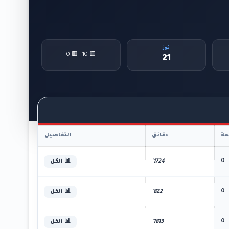
فوز
🟨 10 | 🟥 0
21
ة
دقائق
التفاصيل
0
1724'
📊 الكل
0
822'
📊 الكل
0
1813'
📊 الكل