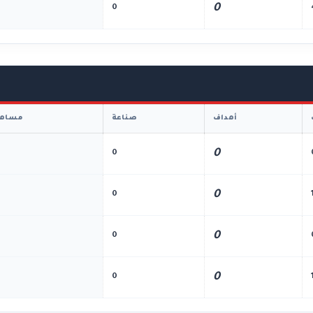
0
0
أهداف
صناعة
مساهم
0
0
0
0
0
0
0
0