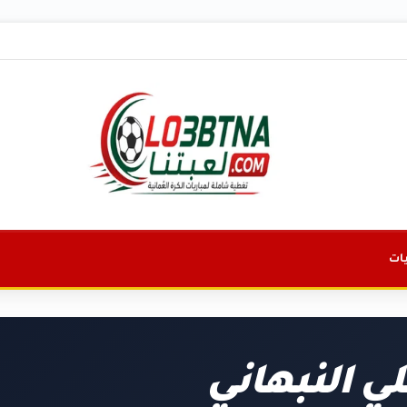
ات
لي النبهاني