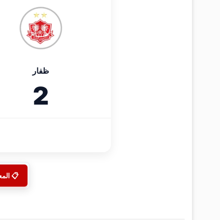
ظفار
2
📋 الم