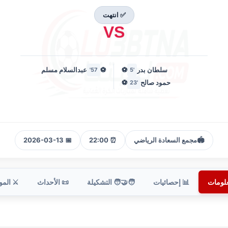
✅ انتهت
VS
سلطان بدر
⚽
⚽
عبدالسلام مسلم
57'
'5
حمود صالح
⚽
'23
🏟️
مجمع السعادة الرياضي
⏰ 22:00
📅 2026-03-13
علومات
📊 إحصائيات
🧑‍🤝‍🧑 التشكيلة
📜 الأحداث
⚔️ الم