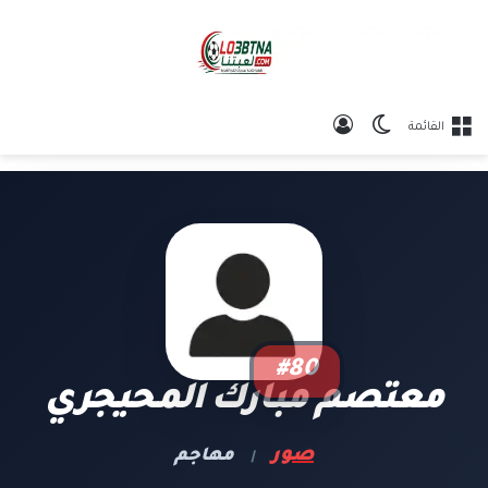
الوضع المظلم
تسجيل الدخول
القائمة
#80
معتصم مبارك المحيجري
صور
مهاجم
|