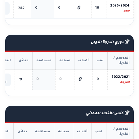
📊
2025/2024
0
0
0
16
869'
الك
صور
🏆 دوري الدرجة الأولى
الموسم /
لعب
أهداف
صناعة
مساهمة
دقائق
التفاص
الفريق
📊
2022/2021
0
0
0
0
0'
الكل
العروبة
🏆 كأس الأتحاد العماني
الموسم /
لعب
أهداف
صناعة
مساهمة
دقائق
التفا
الفريق