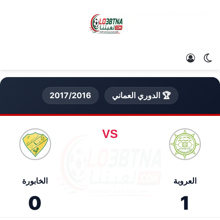
الوضع المظلم
تسجيل الدخول
🏆 الدوري العماني
2017/2016
VS
العروبة
الخابورة
0
1