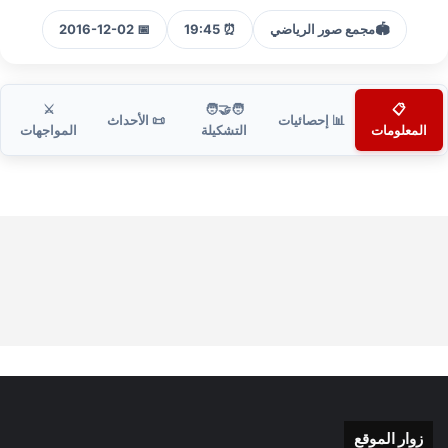
🏟️
مجمع صور الرياضي
⏰ 19:45
📅 2016-12-02
⚔️
🧑‍🤝‍🧑
📋
📊 إحصائيات
📜 الأحداث
المعلومات
التشكيلة
المواجهات
زوار الموقع