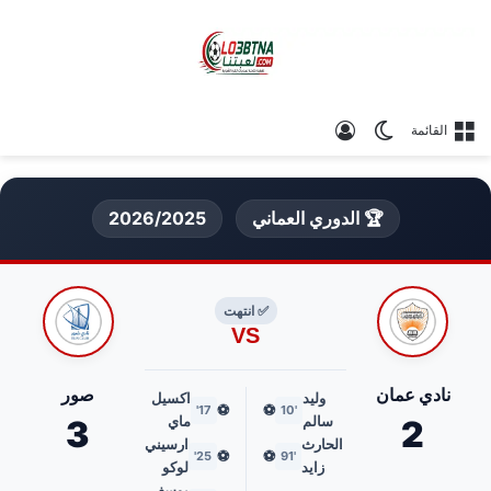
الوضع المظلم
تسجيل الدخول
القائمة
🏆 الدوري العماني
2026/2025
✅ انتهت
VS
نادي عمان
صور
وليد
اكسيل
⚽
⚽
17'
'10
سالم
ماي
3
2
الحارث
ارسيني
⚽
⚽
25'
'91
زايد
لوكو
يوسف