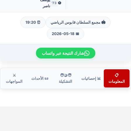
⚽
73'
ناصر
🏟️ مجمع السلطان قابوس الرياضي
⏰ 19:20
📅 2026-05-18
شارك النتيجة عبر واتساب
⚔️
🧑‍🤝‍🧑
📋
📊 إحصائيات
📜 الأحداث
المعلومات
التشكيلة
المواجهات