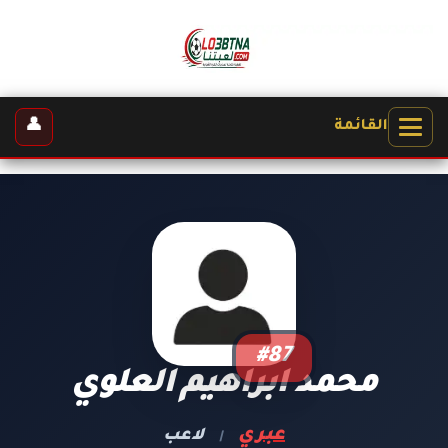
👤
القائمة
#87
محمد ابراهيم العلوي
عبري
لاعب
|