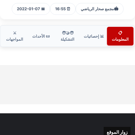
🏟️
مجمع صحار الرياضي
⏰ 16:55
📅 2022-01-07
⚔️
🧑‍🤝‍🧑
📋
📊 إحصائيات
📜 الأحداث
المعلومات
التشكيلة
المواجهات
زوار الموقع