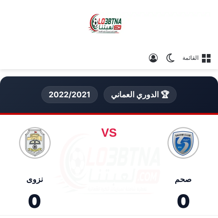
الوضع المظلم
تسجيل الدخول
القائمة
🏆 الدوري العماني
2022/2021
VS
صحم
نزوى
0
0