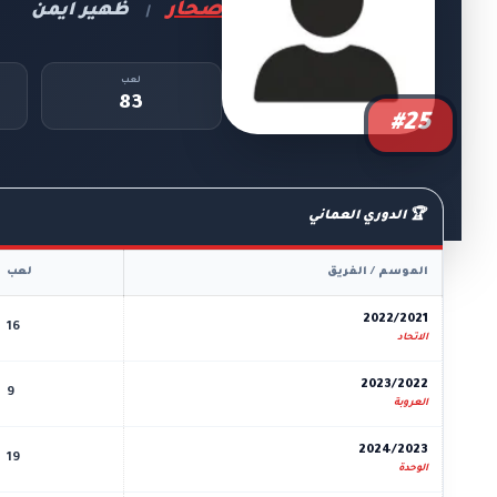
صحار
ظهير ايمن
|
لعب
83
#25
🏆 الدوري العماني
الموسم / الفريق
لعب
2022/2021
16
الاتحاد
2023/2022
9
العروبة
2024/2023
19
الوحدة