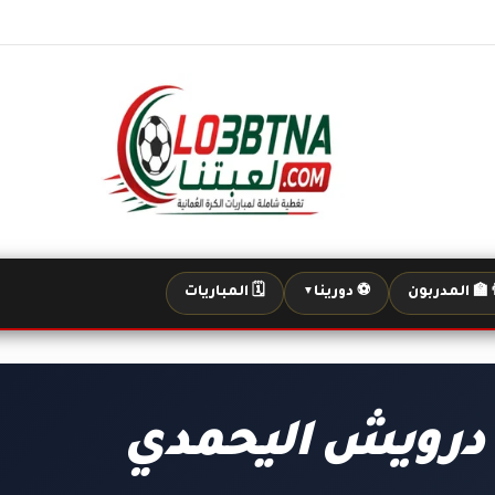
‍🏫 المدربون
⚽ دورينا
🗓️ المباريات
▼
 درويش اليحمدي