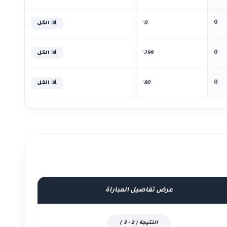
0
0'
📊 الكل
0
299'
📊 الكل
0
80'
📊 الكل
عرض تفاصيل المباراة
النتيجة ( 2 - 3 )