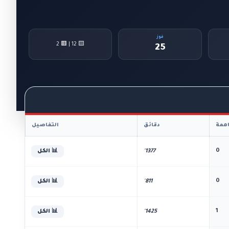
فوز
🟨 12 | 🟥 2
25
همة
دقائق
التفاصيل
0
1377'
📊 الكل
0
811'
📊 الكل
1
1425'
📊 الكل