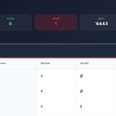
دقائق
أهداف
صناعة
0
1
6443'
أهداف
صناعة
مسا
0
0
0
0
1
0