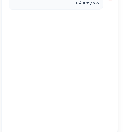
صحم ⬅️ الشباب