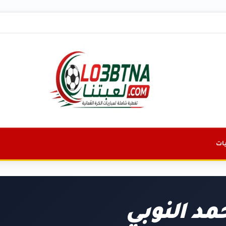
ات
د النوبي