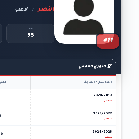
النصر
لاعب
|
لعب
55
#11
🏆 الدوري العماني
الموسم / الفريق
لعب
2020/2019
1
النصر
2023/2022
9
النصر
2024/2023
10
النصر