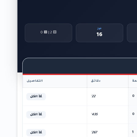
فوز
🟨 2 | 🟥 0
16
ة
دقائق
التفاصيل
0
22'
📊 الكل
0
435'
📊 الكل
1
267'
📊 الكل