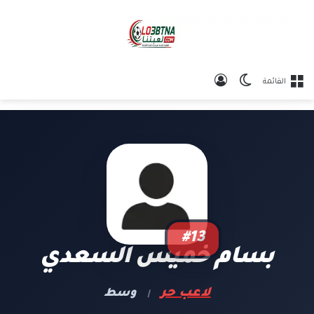
الوضع المظلم
تسجيل الدخول
القائمة
#13
بسام خميس السعدي
لاعب حر
وسط
|