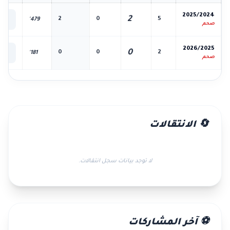
📊
2025/2024
2
2
0
5
479'
الك
صحم
📊
2026/2025
0
0
0
2
181'
الك
صحم
🔄 الانتقالات
لا توجد بيانات سجل انتقالات.
⚽ آخر المشاركات