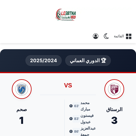
الوضع المظلم
تسجيل الدخول
القائمة
🏆 الدوري العماني
2025/2024
VS
محمد
⚽
'63
الرستاق
صحم
مبارك
فيستون
1
3
⚽
'83
عبدول
عبدالعزيز
⚽
'86
جمعة