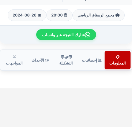
🏟️ مجمع الرستاق الرياضي
⏰ 20:00
📅 2024-08-26
شارك النتيجة عبر واتساب
⚔️
🧑‍🤝‍🧑
📋
📊 إحصائيات
📜 الأحداث
المعلومات
التشكيلة
المواجهات