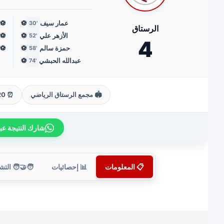
⚽
⚽
عمار سيف
'30
الرستاق
⚽
⚽
الأزهر علي
'52
4
⚽
⚽
حمزة سالم
'58
⚽
عبدالله الحبشي
'74
⏰ 18:20
🏟️ مجمع الرستاق الرياضي
تيجة عبر واتساب
‍🧑 التشكيلة
📊 إحصائيات
📋 المعلومات