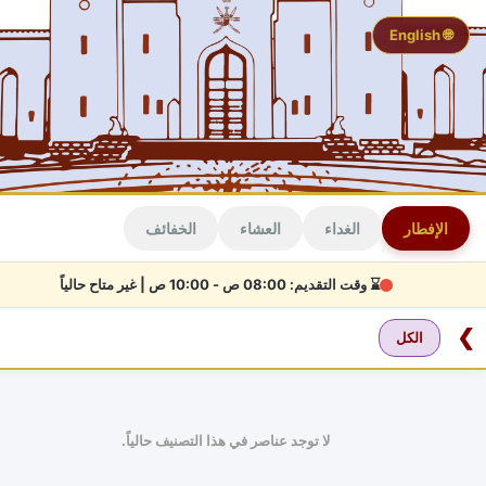
🌐 English
الإفطار
الغداء
العشاء
الخفائف
⌛ وقت التقديم: 08:00 ص - 10:00 ص |
غير متاح حالياً
❯
الكل
لا توجد عناصر في هذا التصنيف حالياً.