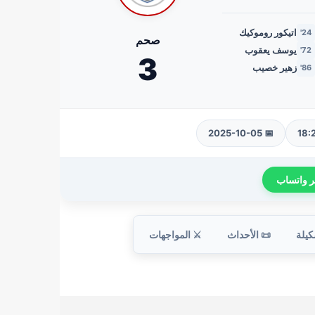
اتيكور روموكيك
24'
صحم
يوسف يعقوب
72'
3
زهير خصيب
86'
📅 2025-10-05
شارك الن
⚔️ المواجهات
📜 الأحداث
🧑‍