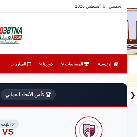
الخميس , 6 أغسطس 2026
الرئيسية
المسابقات
دورينا
المباريات
❮
🏆 كأس الأتحاد العماني
✅ انتهت
VS