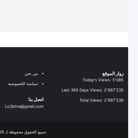
زوار الموقع
من نحن
Today's Views:
5٬085
سياسة الخصوصية
Last 365 Days Views:
2٬967٬235
اتصل بنا
Total Views:
2٬967٬236
Lo3btna@gmail.com
جميع الحقوق محفوظة لـ Lo3BTNA 2026 ©