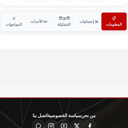
⚔️
🧑‍🤝‍🧑
📋
📊 إحصائيات
📜 الأحداث
المعلومات
التشكيلة
المواجهات
من نحن
سياسة الخصوصية
اتصل بنا