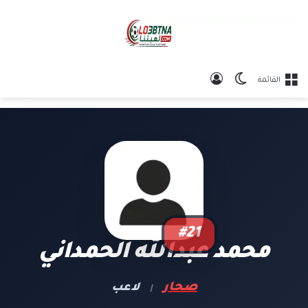
الوضع المظلم
تسجيل الدخول
القائمة
#21
محمد عبدالله الحمداني
صحار
لاعب
|