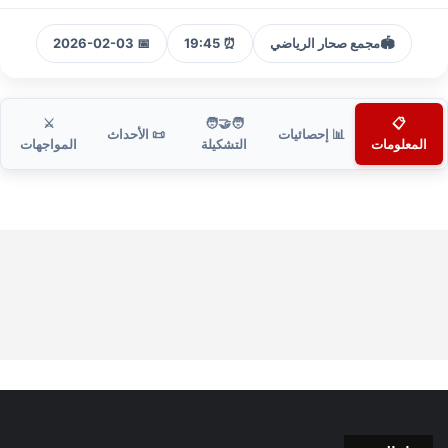
🏟️
مجمع صحار الرياضي
⏰ 19:45
📅 2026-02-03
⚔️
🧑‍🤝‍🧑
📋
📊 إحصائيات
📜 الأحداث
المعلومات
التشكيلة
المواجهات