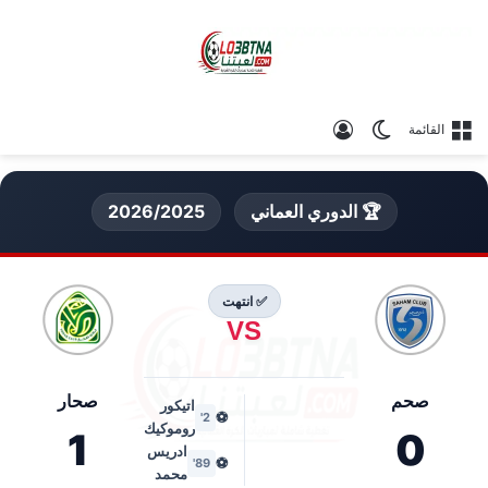
الوضع المظلم
تسجيل الدخول
القائمة
🏆 الدوري العماني
2026/2025
✅ انتهت
VS
صحم
صحار
اتيكور
⚽
2'
روموكيك
1
0
ادريس
⚽
89'
محمد