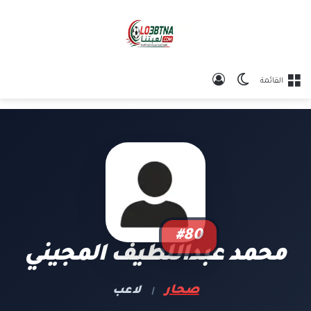
الوضع المظلم
تسجيل الدخول
القائمة
#80
محمد عبداللطيف المجيني
صحار
لاعب
|