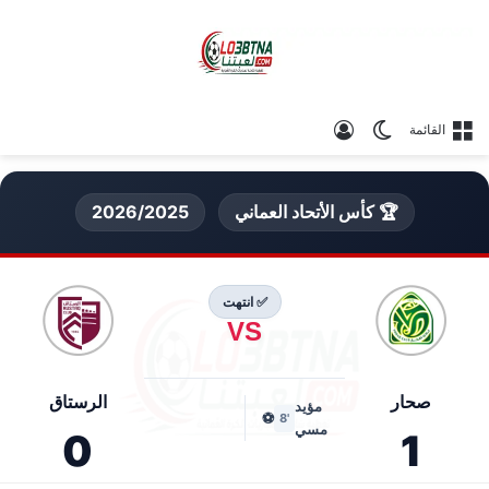
الوضع المظلم
تسجيل الدخول
القائمة
🏆 كأس الأتحاد العماني
2026/2025
✅ انتهت
VS
صحار
الرستاق
مؤيد
⚽
'8
مسي
0
1