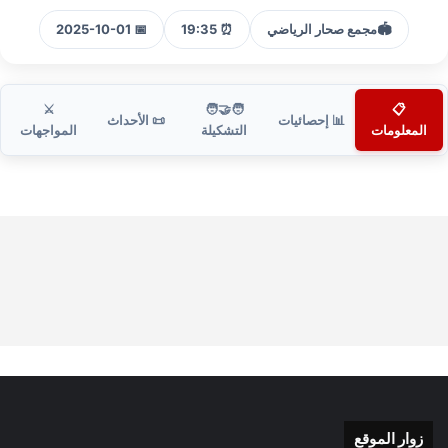
🏟️
مجمع صحار الرياضي
⏰ 19:35
📅 2025-10-01
⚔️
🧑‍🤝‍🧑
📋
📊 إحصائيات
📜 الأحداث
المعلومات
التشكيلة
المواجهات
زوار الموقع