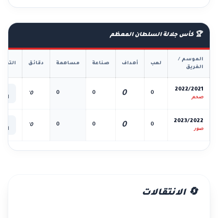
🏆 كأس جلالة السلطان المعظم
الموسم /
لعب
أهداف
صناعة
مساهمة
دقائق
التفا
الفريق
📊
2022/2021
0
0
0
0
0'
الك
صحم
📊
2023/2022
0
0
0
0
0'
الك
صور
🔄 الانتقالات