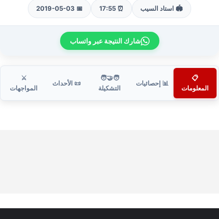
🏟️ استاد السيب
⏰ 17:55
📅 2019-05-03
شارك النتيجة عبر واتساب
⚔️
🧑‍🤝‍🧑
📋
📊 إحصائيات
📜 الأحداث
المعلومات
التشكيلة
المواجهات