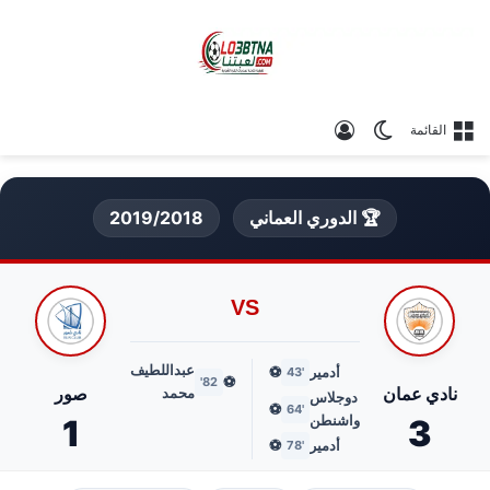
الوضع المظلم
تسجيل الدخول
القائمة
🏆 الدوري العماني
2019/2018
VS
عبداللطيف
أدمير
⚽
'43
⚽
82'
نادي عمان
صور
محمد
دوجلاس
⚽
'64
واشنطن
1
3
أدمير
⚽
'78