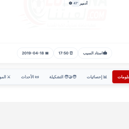
أدمير
⚽
'47
🏟️
استاد السيب
⏰ 17:50
📅 2019-04-18
علومات
📊 إحصائيات
🧑‍🤝‍🧑 التشكيلة
📜 الأحداث
⚔️ الم