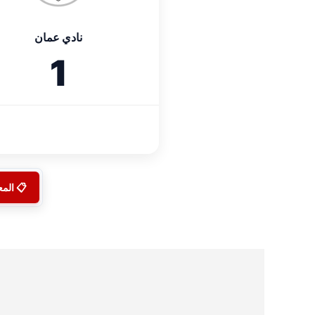
نادي عمان
1
📋 الم